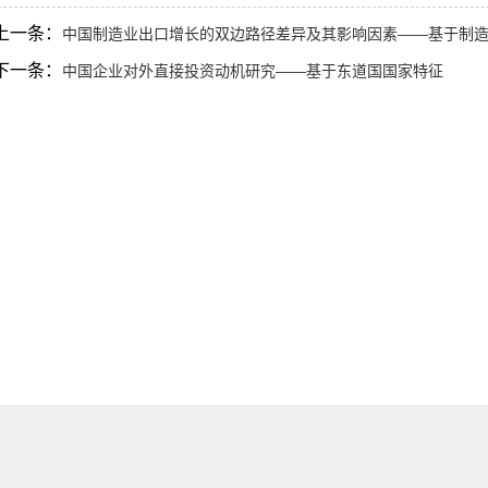
上一条：
中国制造业出口增长的双边路径差异及其影响因素——基于制
下一条：
中国企业对外直接投资动机研究——基于东道国国家特征