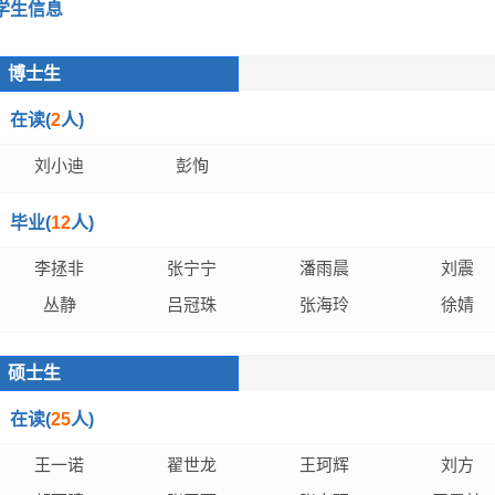
学生信息
博士生
在读(
2
人)
刘小迪
彭恂
毕业(
12
人)
李拯非
张宁宁
潘雨晨
刘震
丛静
吕冠珠
张海玲
徐婧
硕士生
在读(
25
人)
王一诺
翟世龙
王珂辉
刘方