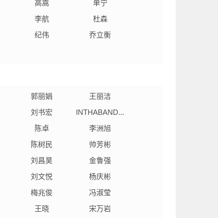
高嵩
单宁
李航
杜森
纪伟
乔立衡
郭丽娟
王丽洁
刘书宏
INTHABAND...
陈卓
李洲旭
陈树民
帅芳彬
刘昌昊
金鲁强
刘文悦
杨庆彬
梅兆俊
冯淑莹
王晓
宋万岩