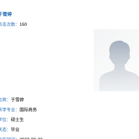
于雪婷
点击次数：
160
名称：
于雪婷
所学专业：
国际商务
学位：
硕士生
状态：
毕业