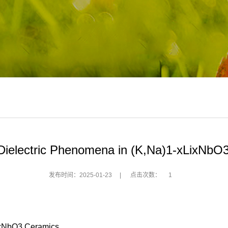
g Dielectric Phenomena in (K,Na)1-xLixNbO
发布时间：2025-01-23
|
点击次数：
1
ixNbO3 Ceramics