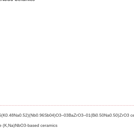
of 0.96(K0.48Na0.52)(Nb0.96Sb04)O3–03BaZrO3–01(Bi0.50Na0.50)ZrO3 
free (K,Na)NbO3-based ceramics