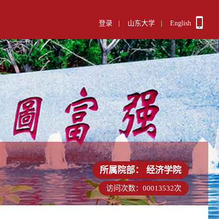
登录
|
山东大学
|
English
所属院部：
经济学院
访问次数：
00013532
次