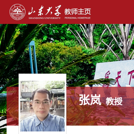
张岚
教授