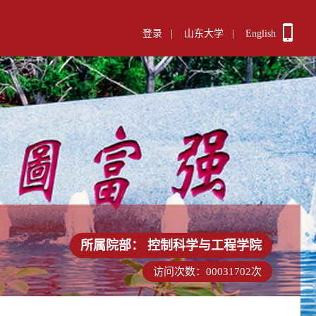
登录
|
山东大学
|
English
所属院部：
控制科学与工程学院
访问次数：
00031702
次