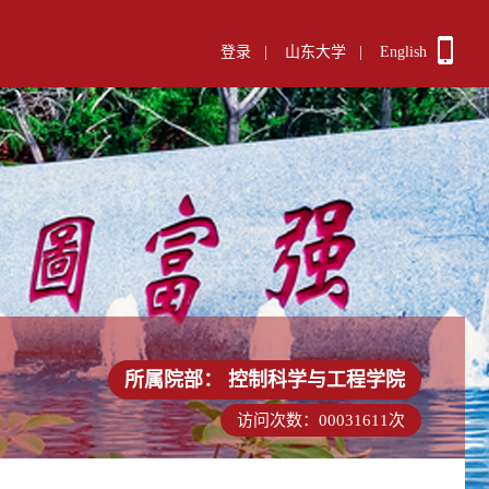
登录
|
山东大学
|
English
所属院部：
控制科学与工程学院
访问次数：
00031611
次