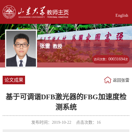
English
张雷
教授
00031694
访问次数：
次
论文成果
返回张雷
基于可调谐DFB激光器的FBG加速度检
测系统
发布时间：2019-10-22 点击次数：
16