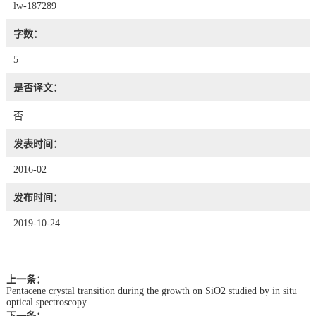
lw-187289
字数：
5
是否译文：
否
发表时间：
2016-02
发布时间：
2019-10-24
上一条：
Pentacene crystal transition during the growth on SiO2 studied by in situ
optical spectroscopy