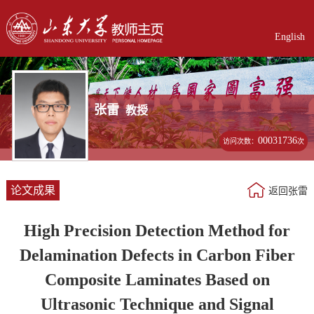
English
张雷
教授
00031736
访问次数：
次
论文成果
返回张雷
High Precision Detection Method for
Delamination Defects in Carbon Fiber
Composite Laminates Based on
Ultrasonic Technique and Signal