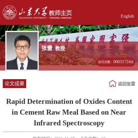
English
张雷
教授
00031724
访问次数：
次
论文成果
返回张雷
Rapid Determination of Oxides Content
in Cement Raw Meal Based on Near
Infrared Spectroscopy