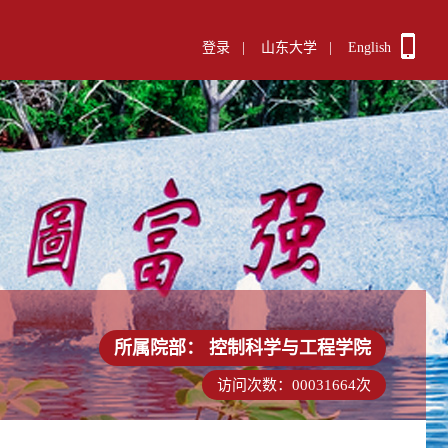
登录
|
山东大学
|
English
所属院部：
控制科学与工程学院
访问次数：
00031664
次