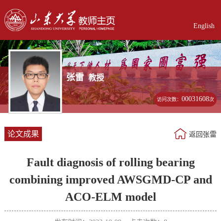
English
张雷
教授
00031608
访问次数：
次
论文成果
返回张雷
Fault diagnosis of rolling bearing
combining improved AWSGMD-CP and
ACO-ELM model