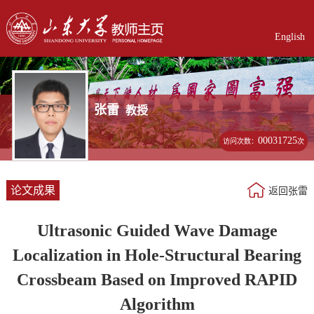
English
张雷
教授
00031725
访问次数：
次
论文成果
返回张雷
Ultrasonic Guided Wave Damage
Localization in Hole-Structural Bearing
Crossbeam Based on Improved RAPID
Algorithm