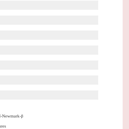
SSM-Newmark-β
ures