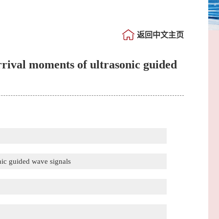
返回中文主页
rrival moments of ultrasonic guided
nic guided wave signals