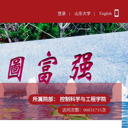
登录
|
山东大学
|
English
所属院部：
控制科学与工程学院
访问次数：
00031715
次