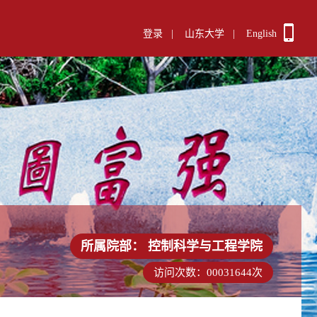
登录
|
山东大学
|
English
所属院部：
控制科学与工程学院
访问次数：
00031644
次