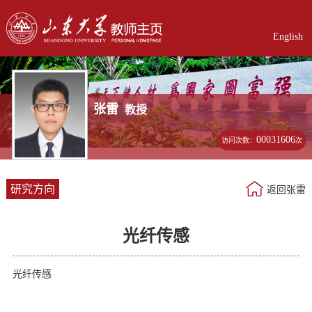
English
张雷
教授
00031606
访问次数：
次
研究方向
返回张雷
光纤传感
光纤传感