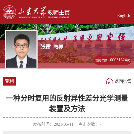
English
张雷
教授
00031624
访问次数：
次
专利
返回张雷
一种分时复用的反射异性差分光学测量
装置及方法
发布时间：2021-05-11 点击次数：
7