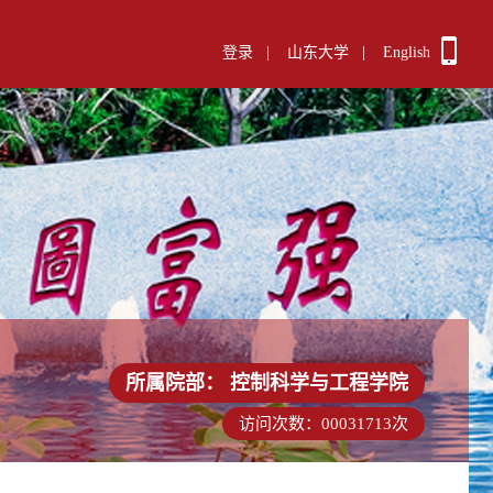
登录
|
山东大学
|
English
所属院部：
控制科学与工程学院
访问次数：
00031713
次