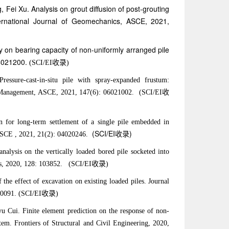
 Fei Xu. Analysis on grout diffusion of post-grouting
nternational Journal of Geomechanics, ASCE, 2021,
y on bearing capacity of non-uniformly arranged pile
04021200.
(SCI/EI收录)
essure-cast-in-situ pile with spray-expanded frustum:
and Management, ASCE, 2021, 147(6): 06021002. (SCI/EI收
n for long-term settlement of a single pile embedded in
(SCI/EI收录)
s, ASCE , 2021, 21(2): 04020246.
alysis on the vertically loaded bored pile socketed into
hnics, 2020, 128: 103852. (SCI/EI收录)
the effect of excavation on existing loaded piles. Journal
4020091. (SCI/EI收录)
u Cui. Finite element prediction on the response of non-
stem. Frontiers of Structural and Civil Engineering, 2020,