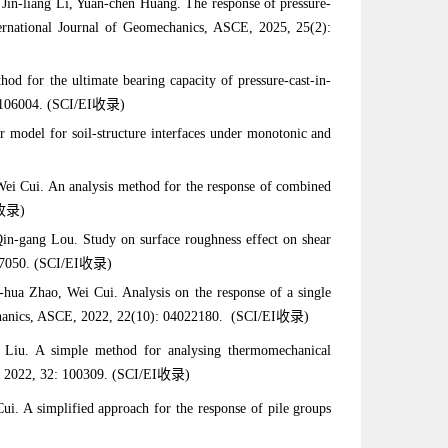
 Jin-liang Li, Yuan-chen Huang. The response of pressure-
International Journal of Geomechanics, ASCE, 2025, 25(2):
hod for the ultimate bearing capacity of pressure-cast-in-
6: 106004. (SCI/EI收录)
ear model for soil-structure interfaces under monotonic and
 Wei Cui. An analysis method for the response of combined
EI收录)
in-gang Lou. Study on surface roughness effect on shear
 107050. (SCI/EI收录)
-hua Zhao, Wei Cui. Analysis on the response of a single
omechanics, ASCE, 2022, 22(10): 04022180. (SCI/EI收录)
g Liu. A simple method for analysing thermomechanical
, 2022, 32: 100309.
(SCI/EI收录)
i. A simplified approach for the response of pile groups