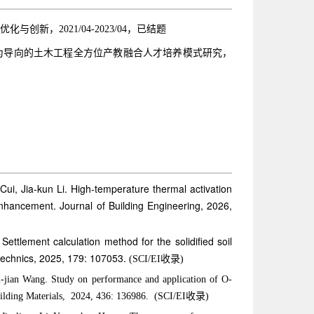
新，2021/04-2023/04，已结题
求为导向的土木工程全方位产教融合人才培养模式研究，
Cui, Jia-kun Li. High-temperature thermal activation
 enhancement. Journal of Building Engineering, 2026,
Settlement calculation method for the solidified soil
technics, 2025, 179: 107053.
(SCI/EI收录)
-jian Wang. Study on performance and application of O-
Building Materials, 2024, 436: 136986.
(SCI/EI收录)