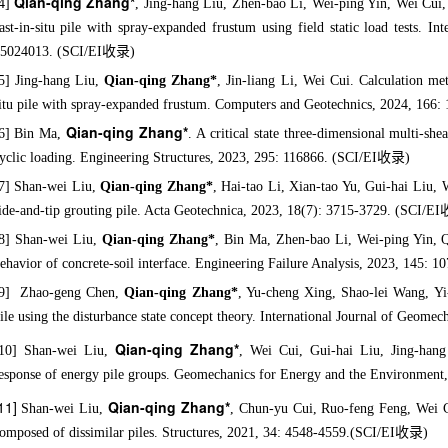
Qian-qing Zhang*
4]
, Jing-hang Liu, Zhen-bao Li, Wei-ping Yin, Wei Cui,
ast-in-situ pile with spray-expanded frustum using field static load tests. 
5024013.
(SCI/EI收录)
5]
Jing-hang Liu,
Qian-qing Zhang*
, Jin-liang Li, Wei Cui. Calculation met
itu pile with spray-expanded frustum. Computers and Geotechnics, 2024, 16
Qian-qing Zhang*
6] Bin Ma,
. A critical state three-dimensional multi-sh
yclic loading. Engineering Structures, 2023, 295: 116866. (SCI/EI收录)
7] Shan-wei Liu,
Qian-qing Zhang*
, Hai-tao Li, Xian-tao Yu, Gui-hai Liu,
ide-and-tip grouting pile. Acta Geotechnica, 2023, 18(7): 3715-3729. (SCI/
8] Shan-wei Liu,
Qian-qing Zhang*
, Bin Ma, Zhen-bao Li, Wei-ping Yin, Q
ehavior of concrete-soil interface. Engineering Failure Analysis, 2023, 145:
9] Zhao-geng Chen,
Qian-qing Zhang*
, Yu-cheng Xing, Shao-lei Wang, Yi
ile using the disturbance state concept theory. International Journal of Ge
Qian-qing Zhang*
[10]
Shan-wei Liu,
, Wei Cui, Gui-hai Liu, Jing-han
esponse of energy pile groups. Geomechanics for Energy and the Environment
11]
Qian-qing Zhang*
Shan-wei Liu,
, Chun-yu Cui, Ruo-feng Feng, Wei Cu
omposed of dissimilar piles. Structures, 2021, 34: 4548-4559.
(SCI/EI收录)