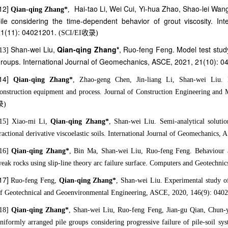
12]
Hai-tao Li, Wei Cui, Yi-hua Zhao, Shao-lei Wang,
Qian-qing Zhang*
,
ile considering the time-dependent behavior of grout viscosity. I
1(11): 04021201.
(SCI/EI收录)
Shan-wei Liu,
Qian-qing Zhang*
, Ruo-feng Feng. Model test stud
13]
roups. International Journal of Geomechanics, ASCE,
2021, 21(10): 
[14]
Qian-qing Zhang*
,
Zhao-geng Chen, Jin-liang Li, Shan-wei Liu. Pr
onstruction equipment and process. Journal of Construction Engineering 
录)
15] Xiao-mi Li,
Qian-qing Zhang*
,
Shan-wei Liu. Semi-analytical solutio
ractional derivative viscoelastic soils. International Journal of Geomechanic
[16]
Qian-qing Zhang*
, Bin Ma, Shan-wei Liu, Ruo-feng Feng. Behaviour an
eak rocks using slip-line theory arc failure surface. Computers and Geotec
17]
Ruo-feng Feng,
Qian-qing Zhang*
, Shan-wei Liu. Experimental study of 
f Geotechnical and Geoenvironmental Engineering, ASCE, 2020, 146(9): 0
18]
Qian-qing Zhang*
, Shan-wei Liu, Ruo-feng Feng, Jian-gu Qian, Chun-y
niformly arranged pile groups considering progressive failure of pile-soil sy