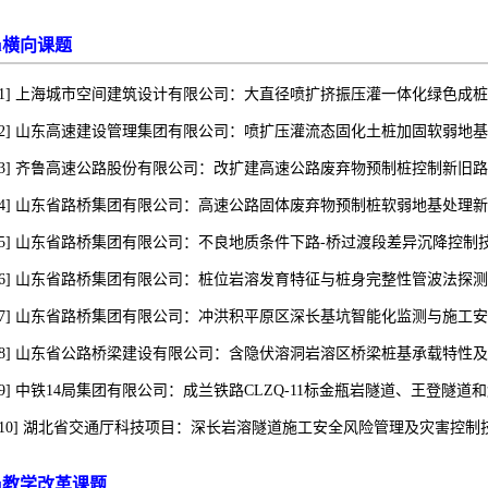
横向课题
u
[1] 上海城市空间建筑设计有限公司：大直径喷扩挤振压灌一体化绿色成桩与智能控
[2] 山东高速建设管理集团有限公司：喷扩压灌流态固化土桩加固软弱地基新技术研
[3] 齐鲁高速公路股份有限公司：改扩建高速公路废弃物预制桩控制新旧路基差异
4]
山东省路桥集团有限公司：
高速公路固体废弃物预制桩软弱地基处理新技术研究
[5] 山东省路桥集团有限公司：不良地质条件下路-桥过渡段差异沉降控制技术研究，
[6] 山东省路桥集团有限公司：桩位岩溶发育特征与桩身完整性管波法探测机理与技
[7] 山东省路桥集团有限公司：冲洪积平原区深长基坑智能化监测与施工安全控制技
[8] 山东省公路桥梁建设有限公司：含隐伏溶洞岩溶区桥梁桩基承载特性及稳定性研
[9] 中铁14局集团有限公司：成兰铁路CLZQ-11标金瓶岩隧道、王登隧道和解放
[10] 湖北省交通厅科技项目：深长岩溶隧道施工安全风险管理及灾害控制技术，20
教学改革课题
u