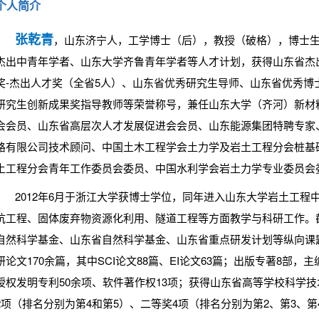
个人简介
张乾青
，山东济宁人，工学博士（后），教授（破格），博士
杰出中青年学者、山东大学齐鲁青年学者等人才计划，获得山东省杰
奖-杰出人才奖（全省5人）、山东省优秀研究生导师、山东省优秀博士
研究生创新成果奖指导教师等荣誉称号，兼任山东大学（齐河）新材
会会员、山东省高层次人才发展促进会会员、山东能源集团特聘专家
路有限公司技术顾问、中国土木工程学会土力学及岩土工程分会桩基
土工程分会青年工作委员会委员、中国水利学会岩土力学专业委员会
2012年6月于浙江大学获博士学位，同年进入山东大学岩土工程
坑工程、固体废弃物资源化利用、隧道工程等方面教学与科研工作。截
自然科学基金、山东省自然科学基金、山东省重点研发计划等纵向课
研论文170余篇，其中SCI论文88篇、EI论文63篇；出版专著8部，
授权发明专利50余项、软件著作权13项；获得山东省高等学校科学
2项（排名分别为第4和第5）、二等奖4项（排名分别为第2、第3、