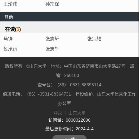
王琦伟
孙宗保
其他
在读(
5
)
马铮
张志轩
张宗耀
侯承雨
张志轩
版权所有 ©山东大学 地址：中国山东省济南市山大南路27号 邮
编：250100
查号台：（86）-0531-88395114
值班电话：（86）-0531-88364731 建设维护：山东大学信息化工作
办公室
登录
|
山东大学
访问量：
0000022096
最后更新时间：
2024
-
4
-
4