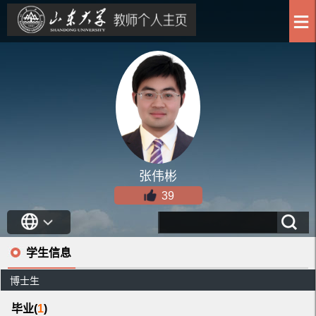
张伟彬
39
学生信息
博士生
毕业(
1
)