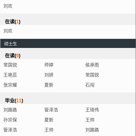
刘欢
在读(
1
)
刘欢
硕士生
在读(
9
)
常国锐
师婷
侯承雨
王艳蕊
刘妍
常国锐
张宗耀
夏新
石闯
毕业(
11
)
刘路路
管泽浩
王琦伟
孙宗保
夏新
王帅
管泽浩
王帅
刘路路