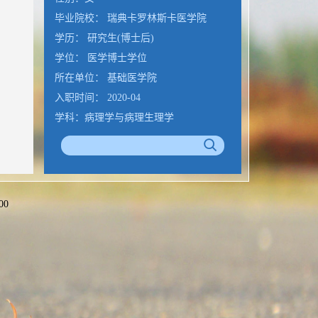
毕业院校： 瑞典卡罗林斯卡医学院
学历： 研究生(博士后)
学位： 医学博士学位
所在单位： 基础医学院
入职时间： 2020-04
学科：病理学与病理生理学
邮箱 :
xiaolu.zhang@sdu.edu.cn
通讯/办公地址 :
山东省济南市文化西路
44号山东大学趵突泉校区综合楼
00
公室