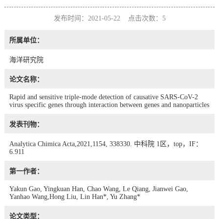
发布时间：2021-05-22 点击次数：
5
所属单位：
海洋研究院
论文名称：
Rapid and sensitive triple-mode detection of causative SARS-CoV-2
virus specific genes through interaction between genes and nanoparticles
发表刊物：
Analytica Chimica Acta,2021,1154, 338330. 中科院 1区，top，IF：
6.911
第一作者：
Yakun Gao, Yingkuan Han, Chao Wang, Le Qiang, Jianwei Gao,
Yanhao Wang,Hong Liu, Lin Han*, Yu Zhang*
论文类型：