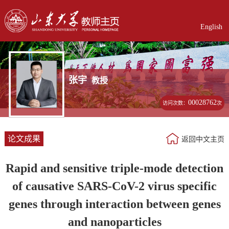
English
张宇
教授
00028762
访问次数：
次
论文成果
返回中文主页
Rapid and sensitive triple-mode detection
of causative SARS-CoV-2 virus specific
genes through interaction between genes
and nanoparticles