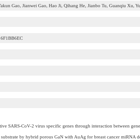
akun Gao, Jianwei Gao, Hao Ji, Qihang He, Jianbo Tu, Guanqiu Xu, Y
16F1BB6EC
ative SARS-CoV-2 virus specific genes through interaction between gene
substrate by hybrid porous GaN with AuAg for breast cancer miRNA d