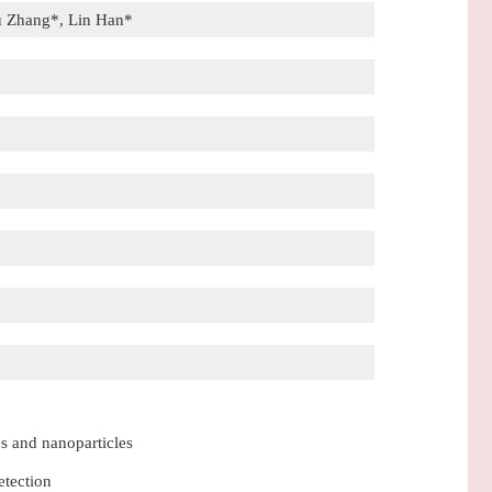
u Zhang*, Lin Han*
s and nanoparticles
etection