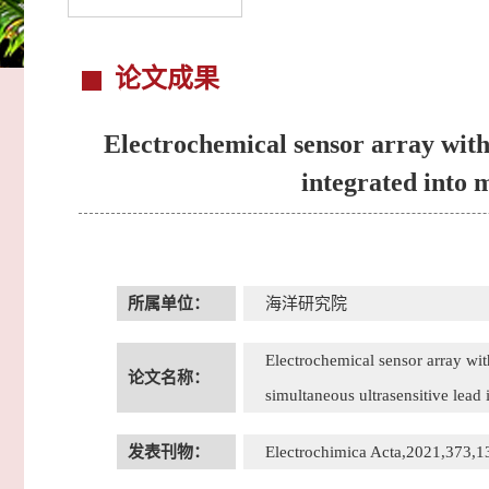
论文成果
Electrochemical sensor array wit
integrated into m
所属单位：
海洋研究院
Electrochemical sensor array wi
论文名称：
simultaneous ultrasensitive lead 
发表刊物：
Electrochimica Acta,2021,3