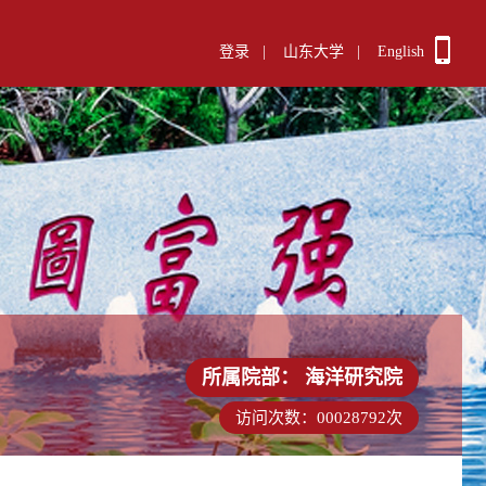
登录
|
山东大学
|
English
所属院部：
海洋研究院
访问次数：
00028792
次