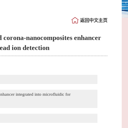
返回中文主页
ld corona-nanocomposites enhancer
lead ion detection
ancer integrated into microfluidic for