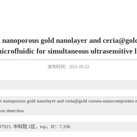
h nanoporous gold nanolayer and ceria@go
icrofluidic for simultaneous ultrasensitive 
发布时间：2021-05-22
th nanoporous gold nanolayer and ceria@gold corona-nanocomposites enh
ion detection
73,137921. 中科院 2区，top，IF：7.336