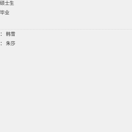
硕士生
毕业
：
韩雪
：
朱莎