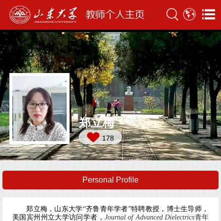
郑立梅
178
Personal Profile
郑立梅，山东大学
“
齐鲁青年学者
”
特聘教授，博士生导师，
美国宾州州立大学访问学者，
Journal of Advanced Dielectrics
青年