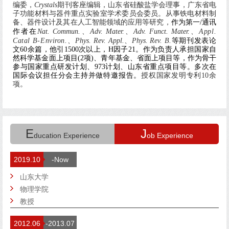
编委，
Crystals
期刊客座编辑，山东省硅酸盐学会理事，广东省电
子功能材料与器件重点实验室学术委员会委员。从事铁电材料制
备、器件设计及其在人工智能领域的应用等研究，
作为第一
/
通讯
作者在
Nat. Commun.
、
Adv. Mater.
、
Adv. Funct. Mater.
、
Appl.
Catal B-Environ.
、
Phys. Rev. Appl.
、
Phys. Rev. B.
等期刊发表论
文
60
余篇，他引
1500
次以上，
H
因子
21
。作为负责人承担国家自
然科学基金面上项目
(2
项
)
、青年基金、省面上项目等，作为骨干
参与国家重点研发计划、
973
计划、山东省重点项目等。多次在
国际会议担任分会主持并做特邀报告。
授权国家发明专利
10
余
项。
E
J
ducation Experience
ob Experience
2019.10
-Now
山东大学
物理学院
教授
2012.06
-2013.07