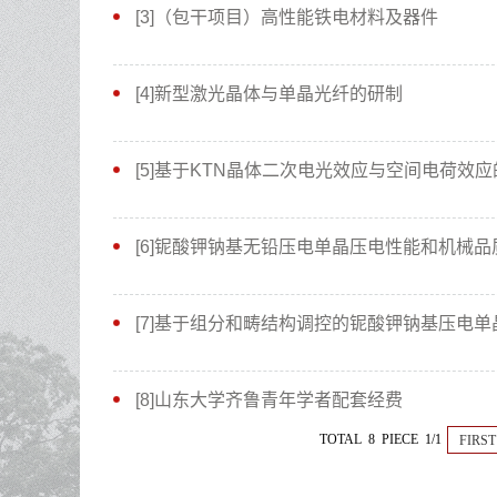
[3]（包干项目）高性能铁电材料及器件
[4]新型激光晶体与单晶光纤的研制
[5]基于KTN晶体二次电光效应与空间电荷效
[6]铌酸钾钠基无铅压电单晶压电性能和机械
[7]基于组分和畴结构调控的铌酸钾钠基压电
[8]山东大学齐鲁青年学者配套经费
TOTAL 8 PIECE 1/1
FIRST