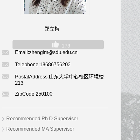
郑立梅
178
Email:
zhenglm@sdu.edu.cn
Telephone:
18686756203
PostalAddress:
山东大学中心校区环境楼
213
ZipCode:
250100
Recommended Ph.D.Supervisor
Recommended MA Supervisor