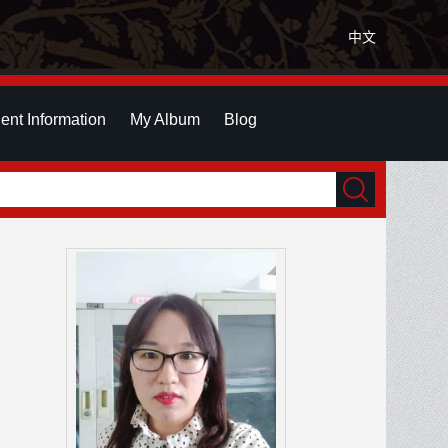
中文
ent Information
My Album
Blog