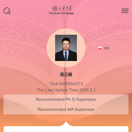
180
周元峰
Click:
0000054373
The Last Update Time:
2026
.
3
.
1
Recommended Ph.D.Supervisor
Recommended MA Supervisor