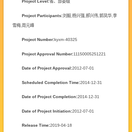
Project Level:
省、部委级
Project Participants:
刘毅,杨兴强,郝兴伟,郭凤华,李
雪梅,周元峰
Project Number:
kyxm-40325
Project Approval Number:
11150005251221
Date of Project Approval:
2012-07-01
Scheduled Completion Time:
2014-12-31
Date of Project Completion:
2014-12-31
Date of Project Initiation:
2012-07-01
Release Time:
2019-04-18