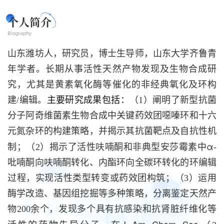
个人简介
Biography
山东潍坊人，研究员，博士生导师，山东大学齐鲁青
年学者。
长期从事活性天然产物发现及生物合成研
究，尤其是黄素氧化酶等催化的非经典氧化及环构
建/编辑。
主要研究成果包括：
（1）阐明了新型抗菌
分子阿奇维菌素生物合成中关键药效团噁嗪环和十六
元氮杂环的构建策略，并揭示其抗菌靶点及自抗性机
α
制；（2）揭示了活性呋喃酮和非典型安莎霉素中
-
吡喃酮向呋喃酮转化、内酯环向全碳环转化的环编辑
过程，实现活性类型转变或药效团构筑；（3）运用
酶学改造、基因组挖掘等多种策略，分离鉴定天然产
物200余个，发现多个具有抗感染和抗肾脏纤维化等
J. Am. Chem. Soc.