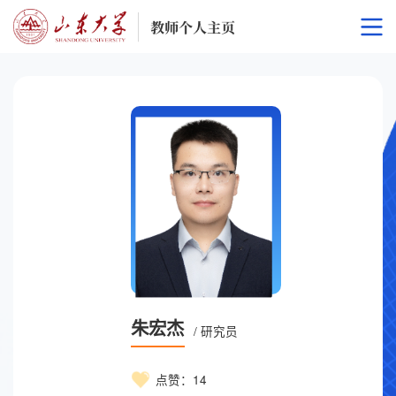
朱宏杰
/ 研究员
点赞：
14