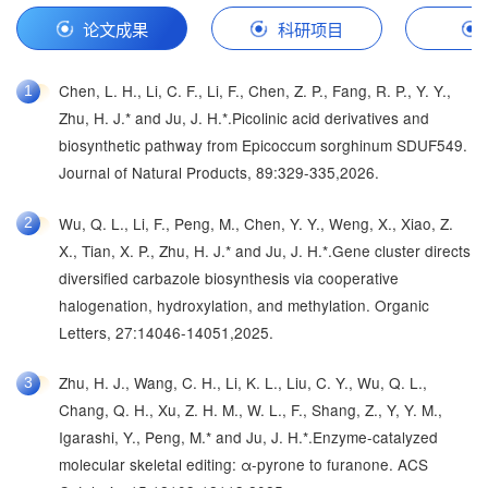
论文成果
科研项目
Chen, L. H., Li, C. F., Li, F., Chen, Z. P., Fang, R. P., Y. Y.,
国家自然科学基金-面上
一种芳香聚酮类化合物及其制备方法和应用
1
1
1
Zhu, H. J.* and Ju, J. H.*.Picolinic acid derivatives and
中国博士后科学基金-面上项目（一等资助）
一种吲哚类化合物Plancyindole E及其制备方法
2
2
biosynthetic pathway from Epicoccum sorghinum SDUF549.
Journal of Natural Products, 89:329-335,2026.
山东省自然科学基金-青年基金
3
Wu, Q. L., Li, F., Peng, M., Chen, Y. Y., Weng, X., Xiao, Z.
2
国家自然科学基金-青年基金
4
X., Tian, X. P., Zhu, H. J.* and Ju, J. H.*.Gene cluster directs
diversified carbazole biosynthesis via cooperative
山东省博士后创新专项（一等资助）
5
halogenation, hydroxylation, and methylation. Organic
Letters, 27:14046-14051,2025.
Zhu, H. J., Wang, C. H., Li, K. L., Liu, C. Y., Wu, Q. L.,
3
Chang, Q. H., Xu, Z. H. M., W. L., F., Shang, Z., Y, Y. M.,
Igarashi, Y., Peng, M.* and Ju, J. H.*.Enzyme-catalyzed
molecular skeletal editing: α-pyrone to furanone. ACS