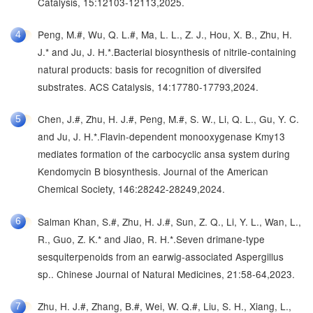
Catalysis, 15:12103-12113,2025.
Peng, M.#, Wu, Q. L.#, Ma, L. L., Z. J., Hou, X. B., Zhu, H.
4
J.* and Ju, J. H.*.Bacterial biosynthesis of nitrile-containing
natural products: basis for recognition of diversifed
substrates. ACS Catalysis, 14:17780-17793,2024.
Chen, J.#, Zhu, H. J.#, Peng, M.#, S. W., Li, Q. L., Gu, Y. C.
5
and Ju, J. H.*.Flavin-dependent monooxygenase Kmy13
mediates formation of the carbocyclic ansa system during
Kendomycin B biosynthesis. Journal of the American
Chemical Society, 146:28242-28249,2024.
Salman Khan, S.#, Zhu, H. J.#, Sun, Z. Q., Li, Y. L., Wan, L.,
6
R., Guo, Z. K.* and Jiao, R. H.*.Seven drimane-type
sesquiterpenoids from an earwig-associated Aspergillus
sp.. Chinese Journal of Natural Medicines, 21:58-64,2023.
Zhu, H. J.#, Zhang, B.#, Wei, W. Q.#, Liu, S. H., Xiang, L.,
7