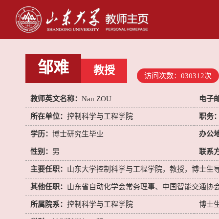
邹难
教授
访问次数：
030312
次
教师英文名称：
Nan ZOU
电子
所在单位：
控制科学与工程学院
职务
学历：
博士研究生毕业
办公
性别：
男
联系
主要任职：
山东大学控制科学与工程学院，教授，博士生
其他任职：
山东省自动化学会常务理事、中国智能交通协
所属院系：
控制科学与工程学院
博士