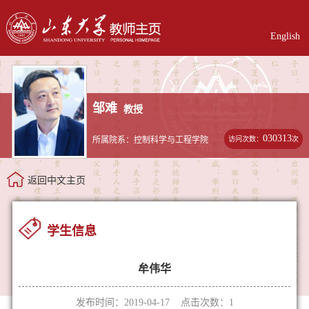
English
邹难
教授
030313
访问次数：
次
所属院系：控制科学与工程学院
返回中文主页
学生信息
牟伟华
发布时间：2019-04-17 点击次数：
1