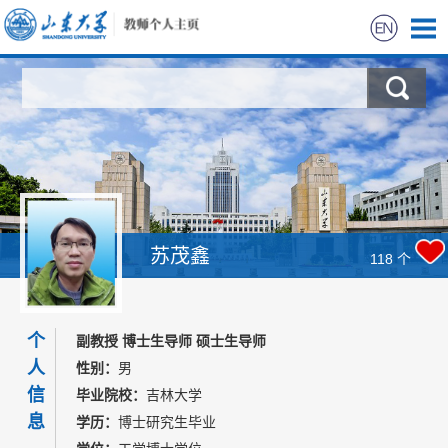
首页
科学研究
教学研究
获奖信息
苏茂鑫
118
个
招生信息
个
副教授 博士生导师 硕士生导师
学生信息
人
性别：
男
信
毕业院校：
吉林大学
我的相册
息
学历：
博士研究生毕业