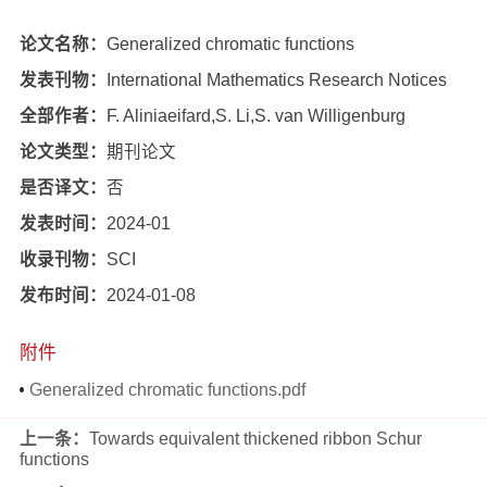
论文名称：
Generalized chromatic functions
发表刊物：
International Mathematics Research Notices
全部作者：
F. Aliniaeifard,S. Li,S. van Willigenburg
论文类型：
期刊论文
是否译文：
否
发表时间：
2024-01
收录刊物：
SCI
发布时间：
2024-01-08
附件
Generalized chromatic functions.pdf
上一条：
Towards equivalent thickened ribbon Schur
functions