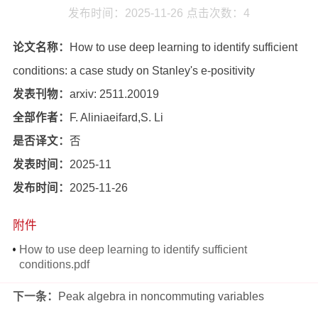
发布时间：2025-11-26
点击次数：
4
论文名称：
How to use deep learning to identify sufficient
conditions: a case study on Stanley's e-positivity
发表刊物：
arxiv: 2511.20019
全部作者：
F. Aliniaeifard,S. Li
是否译文：
否
发表时间：
2025-11
发布时间：
2025-11-26
附件
How to use deep learning to identify sufficient
conditions.pdf
下一条：
Peak algebra in noncommuting variables