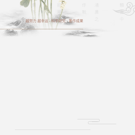
越努力 越幸运
-
科学研究
-
著作成果