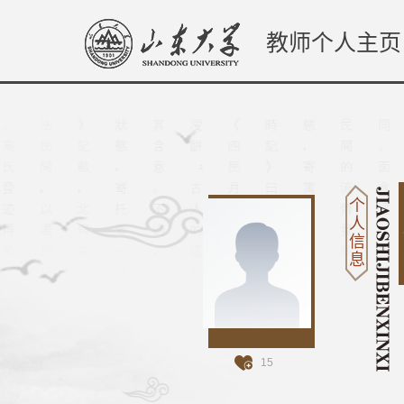
教师个人主页
个
人
信
息
15