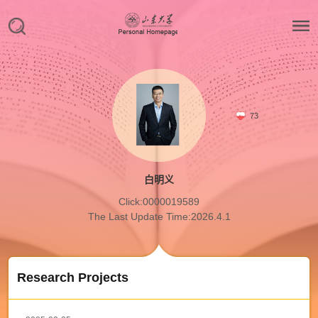
73
白明义
Click:
0000019589
The Last Update Time:
2026
.
4
.
1
Research Projects