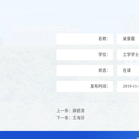
名称：
吴景霞
学位：
工学学
状态：
在读
发布时间：
2019-11-
上一条：
薛碧清
下一条：
王海芬