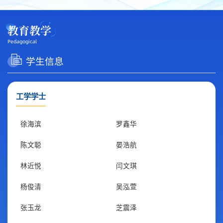
教育教学
Pedagogical
学生信息
工学学士
徐海滨
罗鑫华
陈文聪
晏浩航
林近悦
闫文琪
杨俊清
吴泓萱
张玉龙
芝震泽