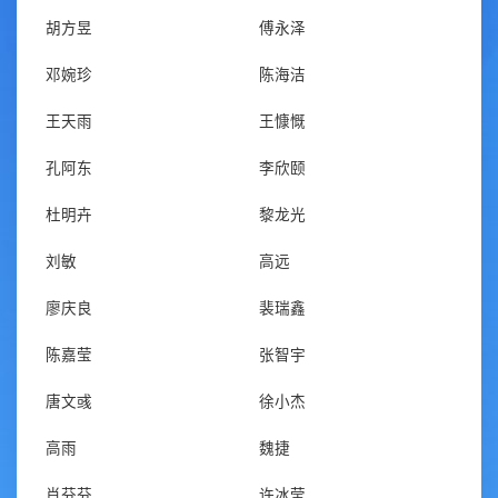
胡方昱
傅永泽
邓婉珍
陈海洁
王天雨
王慷慨
孔阿东
李欣颐
杜明卉
黎龙光
刘敏
高远
廖庆良
裴瑞鑫
陈嘉莹
张智宇
唐文彧
徐小杰
高雨
魏捷
肖芬芬
许冰莹