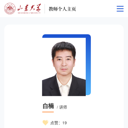
白楠
/ 讲师
点赞：
19