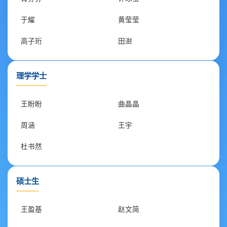
于耀
黄莹莹
高子珩
田澍
理学学士
王盼盼
曲晶晶
周涵
王宇
杜书然
硕士生
王盈基
赵文简