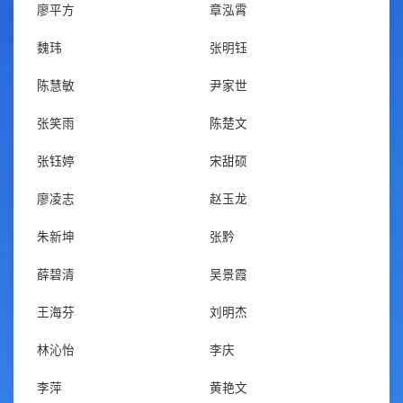
廖平方
章泓霄
魏玮
张明钰
陈慧敏
尹家世
张笑雨
陈楚文
张钰婷
宋甜硕
廖凌志
赵玉龙
朱新坤
张黔
薛碧清
吴景霞
王海芬
刘明杰
林沁怡
李庆
李萍
黄艳文