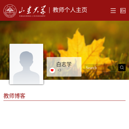
教师个人主页
白志学
+
3
教师博客