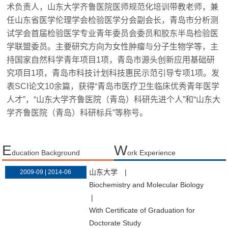
术负责人，
山东大学齐鲁医院医师规范化培训带教老师，
兼
任山东省医学伦理学会检验医学分会副会长，青岛市分析测
试学会首届检验医学专业青年委员会委员和胶东半岛检验医
学联盟委员。主要研究方向为女性肿瘤与分子生物学等，主
持国家自然科学青年项目
1
项，青岛市源头创新应用基础研
究项目
1
项，青岛市科技计划科技惠民示范引导专项
1
项。发
表
SCI
论文
10
余篇，获得
“
青岛市医疗卫生临床优秀青年医学
人才
”
，
“
山东大学齐鲁医院（青岛）科研先进个人
”
和
“
山东大
学齐鲁医院（青岛）科研标兵
”
等称号。
E
W
ducation Background
ork Experience
山东大学
|
2009-09 | 2014-06
Biochemistry and Molecular Biology
|
With Certificate of Graduation for
Doctorate Study