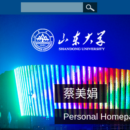
蔡美娟
Personal Homep