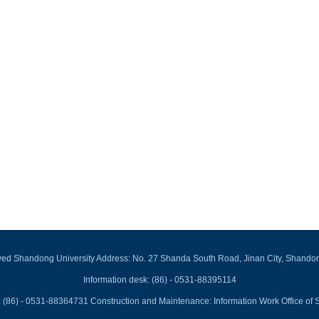
rved Shandong University Address: No. 27 Shanda South Road, Jinan City, Shando
Information desk: (86) - 0531-88395114
 (86) - 0531-88364731 Construction and Maintenance: Information Work Office of 