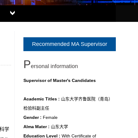
Recommended MA Supervisor
P
ersonal information
Supervisor of Master's Candidates
Academic Titles :
山东大学齐鲁医院（青岛）
检验科副主任
Gender :
Female
Alma Mater :
山东大学
科学
Education Level :
With Certificate of