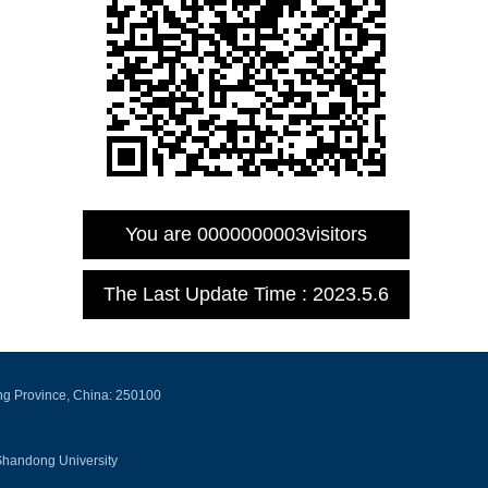
You are
0000000003
visitors
The Last Update Time :
2023
.
5
.
6
ng Province, China: 250100
Shandong University