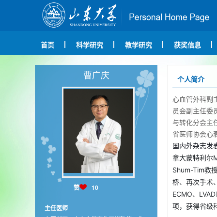
首页
科学研究
教学研究
获奖信息
曹广庆
个人简介
心血管外科副
员会副主任委
与转化分会主
省医师协会心
国内外杂志发
拿大蒙特利尔McG
Shum-Ti
桥、再次手术
赞
10
ECMO、LV
项，获得省级
主任医师