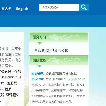
山东大学
English
研究方向
兼秘书，青年委
心衰治疗创新与转化
会心衰治疗创新
常务委员，山东
团队成员
员会常委。
学者身份，在加
团队名称：
心衰治疗创新与转化团队
 Dominique
团队介绍：
本项目已组建了一支涵盖心肌梗
手术、冠脉搭
死治疗、人工心脏移植的临床团队，以及利
术，包括
用分子生物学、细胞生物学、动物模型等手
级省级课题5
段探索血管内皮细胞损伤修复机制、类器官
）。
药物筛选等研究方向的研究团队。