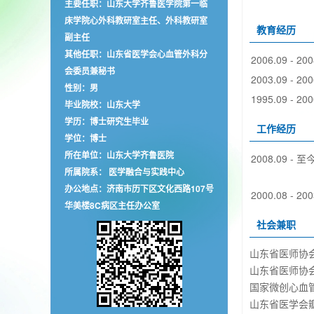
主要任职：山东大学齐鲁医学院第一临
床学院心外科教研室主任、外科教研室
教育经历
副主任
其他任职：山东省医学会心血管外科分
2006.09 - 200
会委员兼秘书
2003.09 - 200
性别：男
1995.09 - 200
毕业院校：山东大学
学历：博士研究生毕业
工作经历
学位：博士
所在单位：山东大学齐鲁医院
2008.09 - 至
所属院系： 医学融合与实践中心
办公地点：济南市历下区文化西路107号
2000.08 - 200
华美楼8C病区主任办公室
社会兼职
山东省医师协
山东省医师协
国家微创心血
山东省医学会