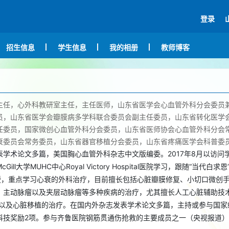
登录
招生信息
学生信息
我的相册
教师博客
主任，心外科教研室主任，主任医师，山东省医学会心血管外科分会委员
员，山东省医学会瓣膜病多学科联合委员会副主任委员，山东省转化医学
任委员，国家微创心血管外科分会委员，山东省医师协会心血管外科分会
衰委员会常务委员，山东省器官移植分会委员，山东省疼痛医学会科普委
美国胸心血管外科杂志中文版编委。2017年8月以访问
表学术论文多篇，
ill大学MUHC中心Royal Victory Hospital医院学习，跟随“当代白求恩”Dr
m教授，重点学习心衰的外科治疗，目前擅长包括心脏瓣膜修复、小切口微创
、主动脉瘤以及夹层动脉瘤等多种疾病的治疗，尤其擅长人工心脏辅助技
AD以及心脏移植的治疗。在国内外杂志发表学术论文多篇，主持或参与国家
科技奖励2项。参与齐鲁医院钢筋贯通伤抢救的主要成员之一（央视报道