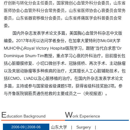
疗创新与转化分会主任委员，国家微创心血管外科分会委员，山东省
医师协会心血管外科分会常务委员，山东省医师协会心衰委员会常务
委员，山东省器官移植分会委员，山东省疼痛医学会科普委员会常
委。
美国胸心血管外科杂志中文版
国内外杂志发表学术论文多篇，
编委。2017年8月以访问学者身份，在加拿大蒙特利尔McGill大学
MUHC中心Royal Victory Hospital医院学习，跟随“当代白求恩”Dr
Dominique Shum-Tim教授，重点学习心衰的外科治疗，目前擅长包
括心脏瓣膜修复、小切口微创手术、冠脉搭桥、再次手术、主动脉瘤
以及夹层动脉瘤等多种疾病的治疗，尤其擅长人工心脏辅助技术，包
括ECMO、LVAD以及心脏移植的治疗。在国内外杂志发表学术论文
多篇，主持或参与国家级省级课题5项，获得省级科技奖励2项。参
与齐鲁医院钢筋贯通伤抢救的主要成员之一（央视报道）。
E
W
ducation Background
ork Experience
山东大学
|
Surgery
|
2006-09 | 2008-06