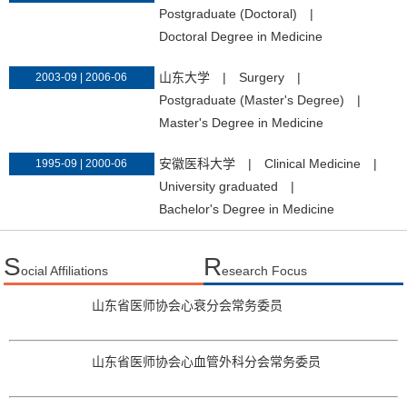
Postgraduate (Doctoral)
|
Doctoral Degree in Medicine
山东大学
|
Surgery
|
2003-09 | 2006-06
Postgraduate (Master's Degree)
|
Master's Degree in Medicine
安徽医科大学
|
Clinical Medicine
|
1995-09 | 2000-06
University graduated
|
Bachelor's Degree in Medicine
S
R
ocial Affiliations
esearch Focus
山东省医师协会心衰分会常务委员
山东省医师协会心血管外科分会常务委员