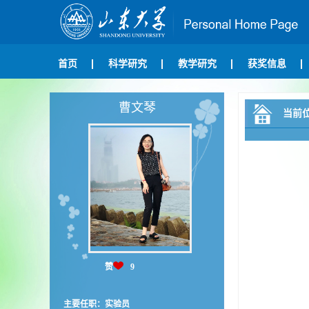
首页
科学研究
教学研究
获奖信息
曹文琴
当前
赞
9
主要任职：实验员