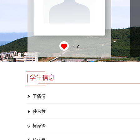
+
0
学生信息
王倩倩
孙秀芳
柯泽锋