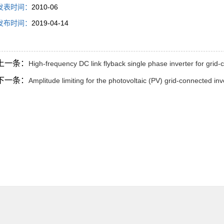
发表时间：
2010-06
发布时间：
2019-04-14
上一条：
High-frequency DC link flyback single phase inverter for grid
下一条：
Amplitude limiting for the photovoltaic (PV) grid-connected inve