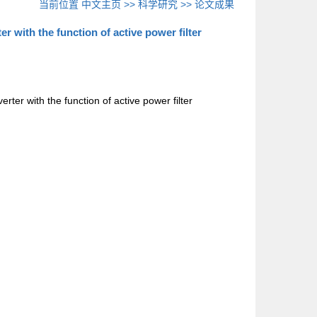
当前位置
中文主页
>>
科学研究
>>
论文成果
r with the function of active power filter
erter with the function of active power filter