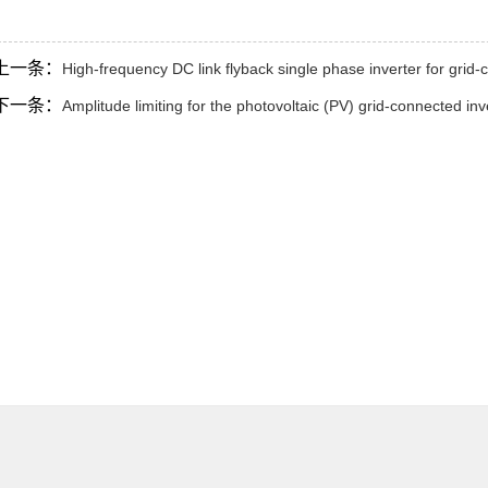
上一条：
High-frequency DC link flyback single phase inverter for grid
下一条：
Amplitude limiting for the photovoltaic (PV) grid-connected inve