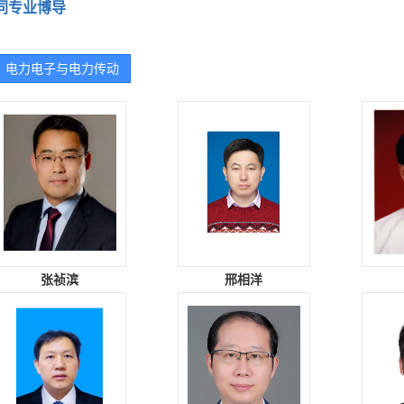
同专业博导
电力电子与电力传动
张祯滨
邢相洋