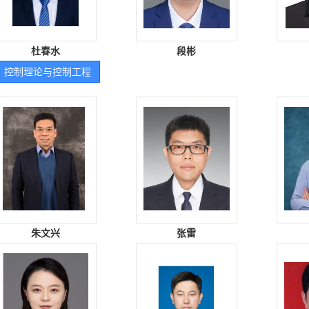
杜春水
段彬
控制理论与控制工程
朱文兴
张雷