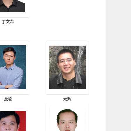
丁文龙
张聪
元辉