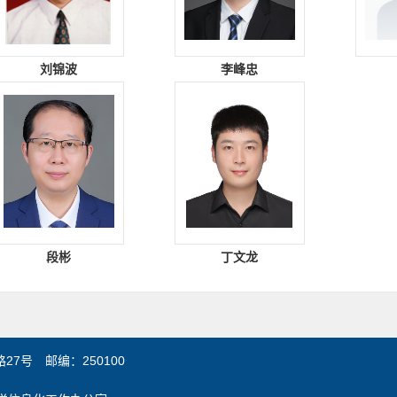
刘锦波
李峰忠
段彬
丁文龙
7号 邮编：250100