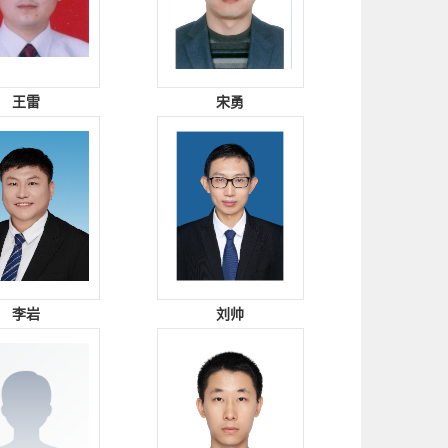
王雷
宋勇
李岩
刘帅