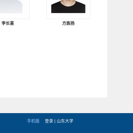
李长喜
方旌扬
手机版
登录 |
山东大学