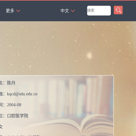
`
更多
中文
名：
陈丹
箱：
kqcd@sdu.edu.cn
间：
2004-08
位：
口腔医学院
女