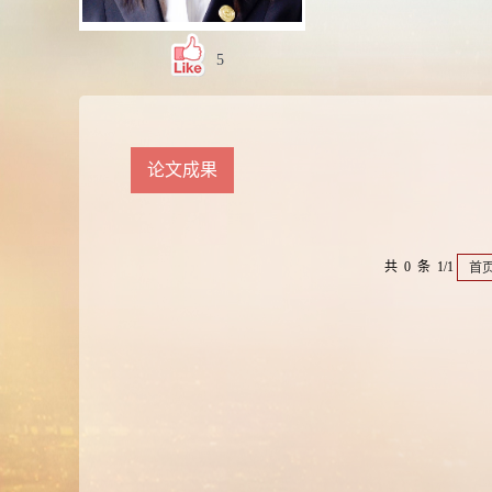
5
论文成果
共 0 条 1/1
首